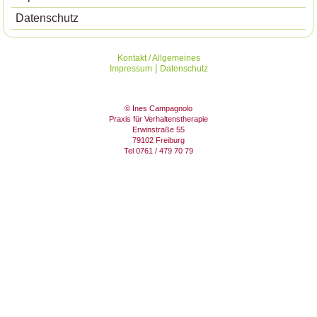
Datenschutz
Kontakt / Allgemeines
|
Impressum
Datenschutz
© Ines Campagnolo
Praxis für Verhaltenstherapie
Erwinstraße 55
79102 Freiburg
Tel
0761 / 479 70 79